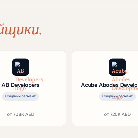
йщики.
AB Developers
Acube Abodes Devel
Средний сегмент
Средний сегмент
от
708K AED
от
725K AED