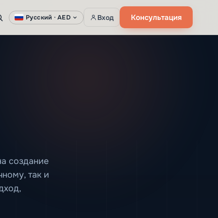
Консультация
Вход
Русский ·
AED
на создание
ному, так и
дход,