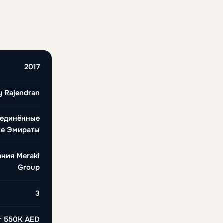
2017
y Rajendran
ъединённые
ие Эмираты
ния Meraki
Group
3
т
550K AED