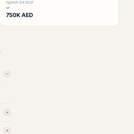
СДАЧА Q4 2027
от
750K AED
.
−
я
+
+