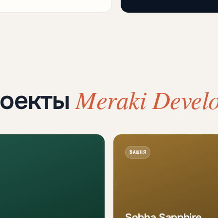
Meraki Develo
роекты
БАШНЯ
Sobha Sapphire