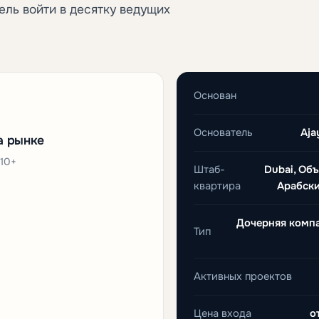
ель войти в десятку ведущих
Основан
Основатель
Aja
а рынке
110+
Штаб-
Dubai, Об
квартира
Арабск
Дочерняя компа
Тип
Активных проектов
Цена входа
о