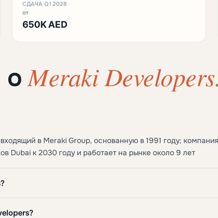
СДАЧА Q1 2028
от
650K AED
Meraki Developers
ы о
ходящий в Meraki Group, основанную в 1991 году; компани
в Dubai к 2030 году и работает на рынке около 9 лет
s?
elopers?