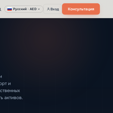
Консультация
Вход
Русский ·
AED
и
орт и
ественных
ь активов.