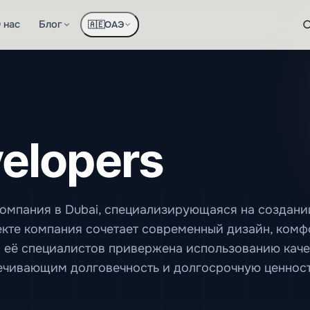
 нас
Блог
ОАЭ
🇦🇪
elopers
компания в Dubai, специализирующаяся на создани
кте компания сочетает современный дизайн, комф
а её специалистов привержена использованию кач
ечивающим долговечность и долгосрочную ценност