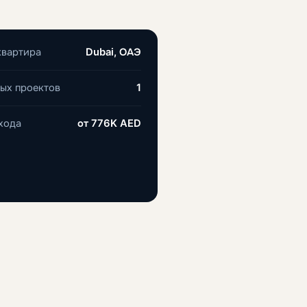
квартира
Dubai, ОАЭ
ых проектов
1
хода
от
776K AED