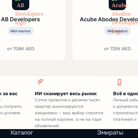
AB Developers
Acube Abodes Devel
Mid-market
Mid-market
от
708K AED
от
725K AED
 за вас
ИИ сканирует весь рынок
Всё в одн
с
Сотни проектов и десятки тысяч
Личный каби
ы получить
квартир анализируются
к документа
 и условия
ежедневно — ваш выбор строится
строительст
на полной картине, а не на паре
платежей и 
объявлений.
Каталог
Эмираты