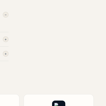
−
+
+