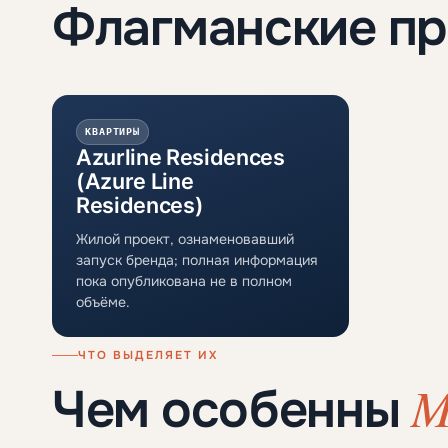
Флагманские п
КВАРТИРЫ
Azurline Residences
(Azure Line
Residences)
Жилой проект, ознаменовавший
запуск бренда; полная информация
пока опубликована не в полном
объёме.
ЧТО ВЫДЕЛЯЕТ ИХ
M
Чем особенны