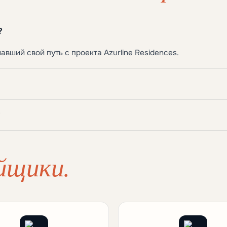
?
вший свой путь с проекта Azurline Residences.
?
йщики.