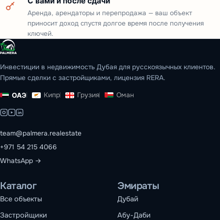
С вами и после сдачи
Аренда, арендаторы и перепродажа — ваш объект
приносит доход спустя долгое время после получения
ключей.
Инвестиции в недвижимость Дубая для русскоязычных клиентов.
Прямые сделки с застройщиками, лицензия RERA.
Кипр
Грузия
Оман
ОАЭ
team@palmera.realestate
+971 54 215 4066
WhatsApp →
Каталог
Эмираты
Все объекты
Дубай
Застройщики
Абу-Даби