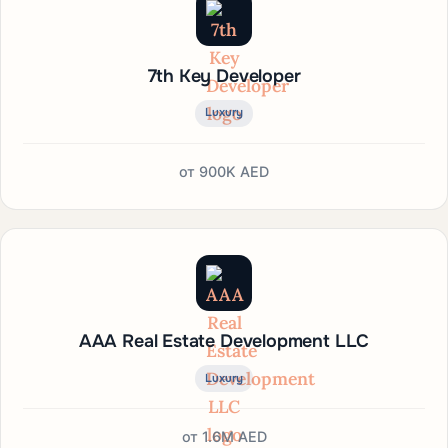
7th Key Developer
Luxury
от
900K AED
AAA Real Estate Development LLC
Luxury
от
1.6M AED