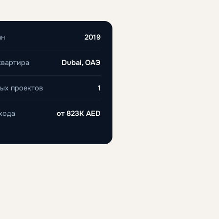
ан
2019
квартира
Dubai, ОАЭ
ых проектов
1
хода
от
823K AED