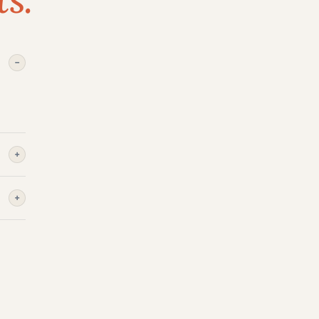
−
+
+