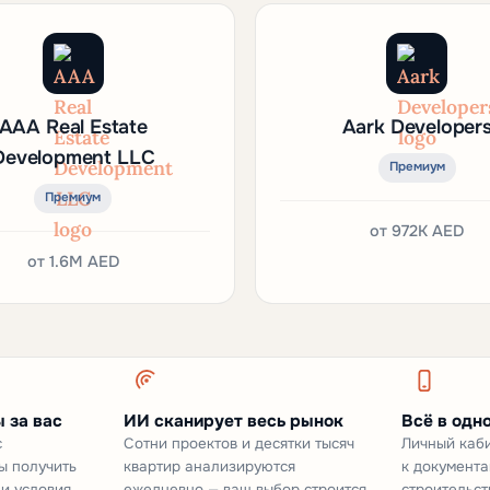
AAA Real Estate
Aark Developer
Development LLC
Премиум
Премиум
от
972K AED
от
1.6M AED
 за вас
ИИ сканирует весь рынок
Всё в одн
с
Сотни проектов и десятки тысяч
Личный каби
ы получить
квартир анализируются
к документа
 и условия
ежедневно — ваш выбор строится
строительст