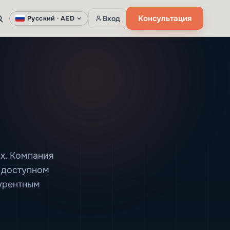
Консультация
Вход
Русский ·
AED
ах. Компания
и доступном
курентным