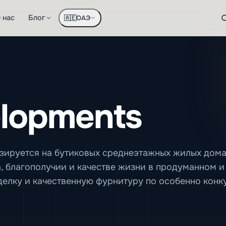
 нас
Блог
ОАЭ
🇦🇪
lopments
лизируется на бутиковых среднеэтажных жилых дом
а, благополучии и качестве жизни в продуманном 
делку и качественную фурнитуру по особенно кон