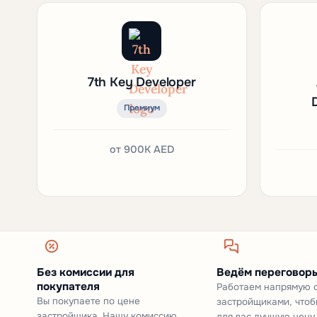
7th Key Developer
Премиум
от
900K AED
Без комиссии для
Ведём переговоры
покупателя
Работаем напрямую 
Вы покупаете по цене
застройщиками, чтоб
застройщика. Нашу комиссию
для вас лучшую цену