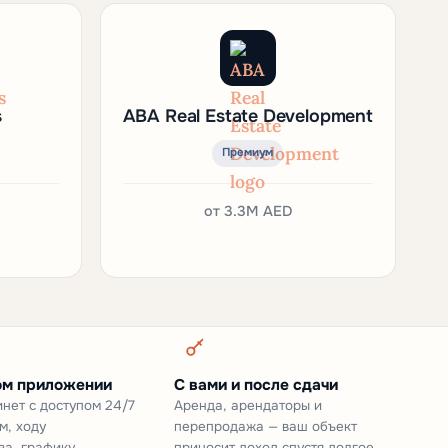
s
ABA Real Estate Development
Премиум
от
3.3M AED
ом приложении
С вами и после сдачи
нет с доступом 24/7
Аренда, арендаторы и
м, ходу
перепродажа — ваш объект
ва, графику
приносит доход спустя долгое