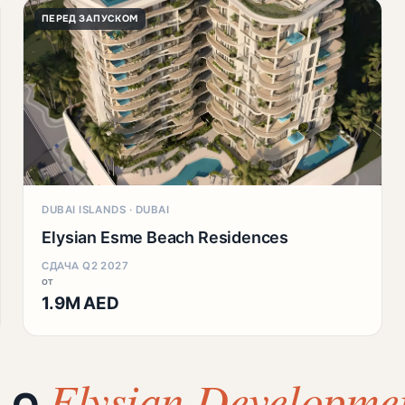
ПЕРЕД ЗАПУСКОМ
DUBAI ISLANDS · DUBAI
Elysian Esme Beach Residences
СДАЧА Q2 2027
от
1.9M AED
Elysian Developme
 о