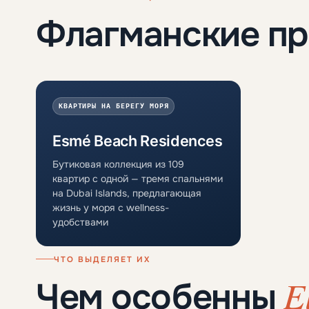
Флагманские п
КВАРТИРЫ НА БЕРЕГУ МОРЯ
Esmé Beach Residences
Бутиковая коллекция из 109
квартир с одной — тремя спальнями
на Dubai Islands, предлагающая
жизнь у моря с wellness-
удобствами
ЧТО ВЫДЕЛЯЕТ ИХ
E
Чем особенны