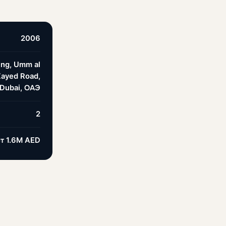
2006
ding, Umm al
Zayed Road,
Dubai, ОАЭ
2
от
1.6M AED