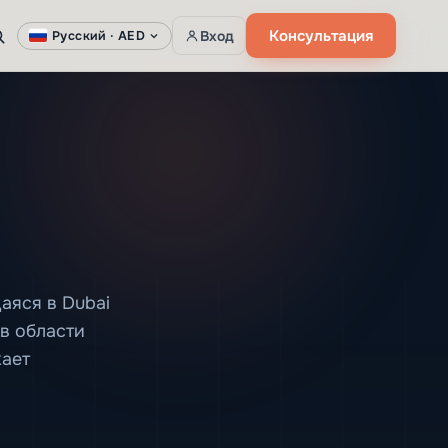
Консультация
Вход
Русский ·
AED
аяся в Dubai
в области
жает