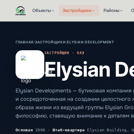
Объекты
Застройщики
Районы
О
ГЛАВНАЯ
/
ЗАСТРОЙЩИКИ
/
ELYSIAN DEVELOPMENT
ЗАСТРОЙЩИК · ОАЭ
Elysian 
Elysian Developments — бутиковая компания
и сосредоточенная на создании целостного 
образа жизни из ведущей группы Elysian Gr
философию, ставящую внимание к деталям в
Основан
2006 ·
Штаб-квартира
Elysian Building, U