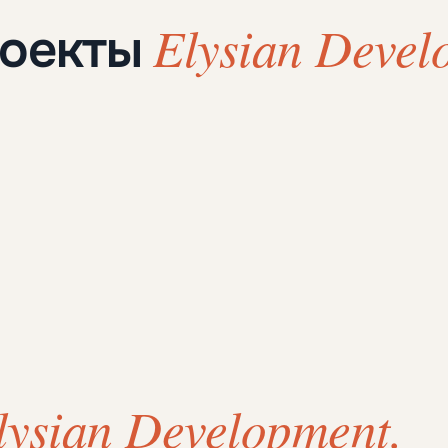
Elysian Devel
роекты
lysian Development.