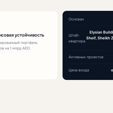
Основан
Elysian Buil
совая устойчивость
Штаб-
Sheif, Sheikh 
квартира
нированный портфель
ов на 1 млрд AED.
Активных проектов
Цена входа