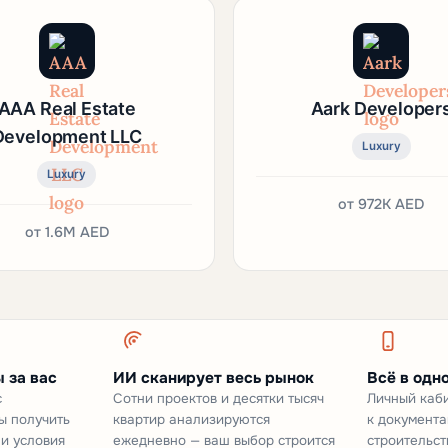
AAA Real Estate
Aark Developer
Development LLC
Luxury
Luxury
от
972K AED
от
1.6M AED
 за вас
ИИ сканирует весь рынок
Всё в одн
с
Сотни проектов и десятки тысяч
Личный каби
ы получить
квартир анализируются
к документа
 и условия
ежедневно — ваш выбор строится
строительст