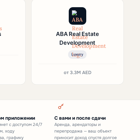
s
ABA Real Estate
Development
Luxury
от
3.3M AED
ом приложении
С вами и после сдачи
нет с доступом 24/7
Аренда, арендаторы и
м, ходу
перепродажа — ваш объект
ва, графику
приносит доход спустя долгое