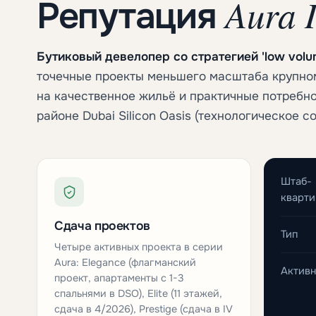
Aura I
Репутация
Бутиковый девелопер со стратегией 'low volu
точечные проекты меньшего масштаба крупно
на качественное жильё и практичные потребно
районе Dubai Silicon Oasis (технологическое с
Штаб-
кварти
Сдача проектов
Тип
Четыре активных проекта в серии
Aura: Elegance (флагманский
Активн
проект, апартаменты с 1-3
спальнями в DSO), Elite (11 этажей,
сдача в 4/2026), Prestige (сдача в IV