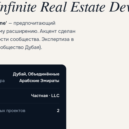
nfinite Real Estate D
me'
— предпочитающий
му расширению. Акцент сделан
сти сообщества. Экспертиза в
ообщество Дубая).
Дубай, Объединённые
ра
Арабские Эмираты
Частная · LLC
ых проектов
2