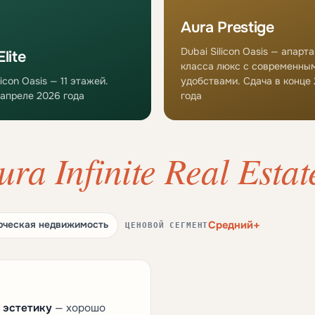
Aura Prestige
Dubai Silicon Oasis — апарт
lite
класса люкс с современны
licon Oasis — 11 этажей.
удобствами. Сдача в конце
 апреле 2026 года
года
ura Infinite Real Esta
Средний+
ческая недвижимость
ЦЕНОВОЙ СЕГМЕНТ
 эстетику
— хорошо