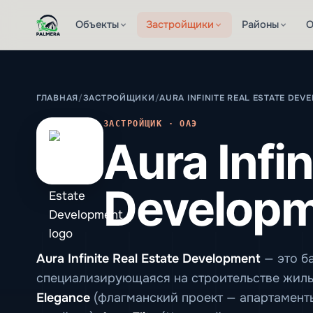
Объекты
Застройщики
Районы
О
ГЛАВНАЯ
/
ЗАСТРОЙЩИКИ
/
AURA INFINITE REAL ESTATE DEV
ЗАСТРОЙЩИК · ОАЭ
Aura Infin
Develop
Aura Infinite Real Estate Development
— это б
специализирующаяся на строительстве жиль
Elegance
(флагманский проект — апартаменты