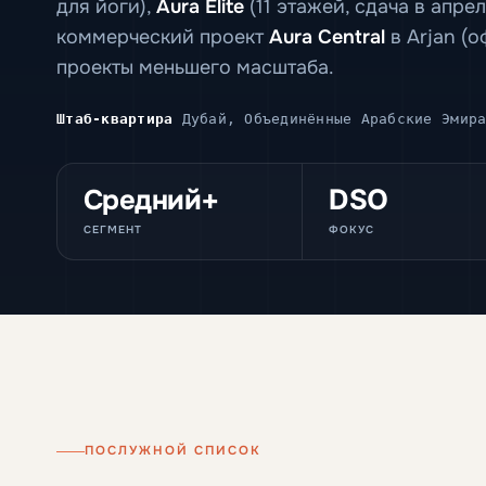
для йоги),
Aura Elite
(11 этажей, сдача в апре
коммерческий проект
Aura Central
в Arjan (о
проекты меньшего масштаба.
Штаб-квартира
Дубай, Объединённые Арабские Эмира
Средний+
DSO
СЕГМЕНТ
ФОКУС
ПОСЛУЖНОЙ СПИСОК