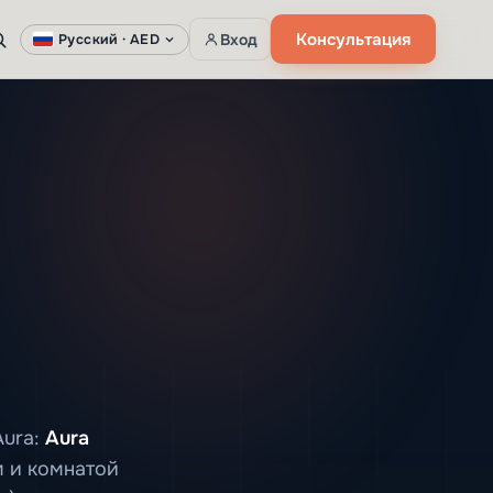
Консультация
Вход
Русский ·
AED
Aura:
Aura
м и комнатой