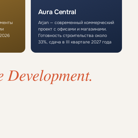
Aura Central
аменты
Arjan — современный коммерческий
ми
проект с офисами и магазинами.
 2026
Готовность строительства около
33%, сдача в III квартале 2027 года
te Development.