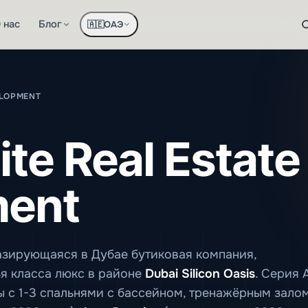
 нас
Блог
ОАЭ
🇦🇪
ELOPMENT
ite Real Estate
ment
азирующаяся в Дубае бутиковая компания,
я класса люкс в районе
Dubai Silicon Oasis
. Серия 
 с 1-3 спальнями с бассейном, тренажёрным зало