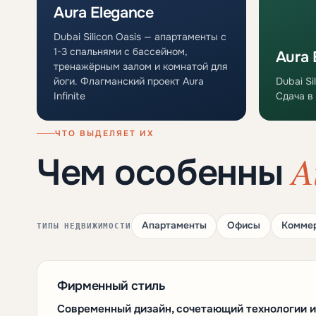
Aura Elegance
Dubai Silicon Oasis — апартаменты с
1-3 спальнями с бассейном,
Aura E
тренажёрным залом и комнатой для
йоги. Флагманский проект Aura
Dubai Si
Infinite
Сдача в
ЧТО ВЫДЕЛЯЕТ ИХ
A
Чем особенны
Апартаменты
Офисы
Коммер
ТИПЫ НЕДВИЖИМОСТИ
Фирменный стиль
Современный дизайн, сочетающий технологии и