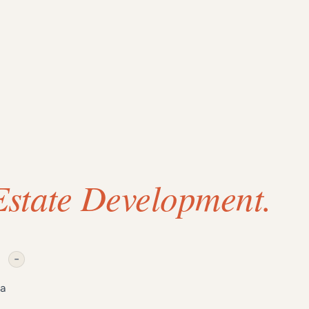
 Estate Development.
−
та