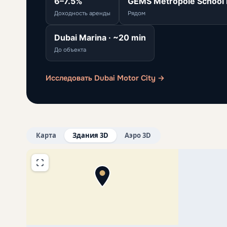
6–7.5%
GEMS Metropole School 
Доходность аренды
Рядом
Dubai Marina · ~20 min
До объекта
Исследовать Dubai Motor City →
Карта
Здания 3D
Аэро 3D