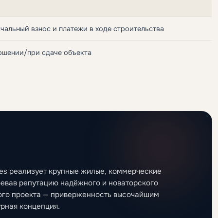
чальный взнос и платежи в ходе строительства
ршении/при сдаче объекта
ies реализует крупные жилые, коммерческие
оевав репутацию надёжного и новаторского
дого проекта — приверженность высочайшим
урная концепция.