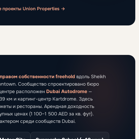
е проекты Union Properties →
правом собственности freehold
вдоль Sheikh
Downtown. Сообщество спроектировано бюро
о центре расположен
Dubai Autodrome
—
39 км и картинг-центр Kartdrome. Здесь
кеты и рестораны. Арендная доходность
ных ценах (1 100–1 500 AED за кв. фут).
актером среди сообществ Dubai.