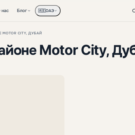
 нас
Блог
ОАЭ
🇦🇪
Е MOTOR CITY, ДУБАЙ
районе Motor City, Ду