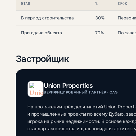
ЭТАП
%
СРОК
В период строительства
30%
Первона
При сдаче объекта
70%
По заве
Застройщик
Union Properties
ВЕРИФИЦИРОВАННЫЙ ПАРТНЁР · ОАЭ
На протяжении трёх десятилетий Union Propert
и промышленные проекты по всему Дубаю, зав
игрока на рынке недвижимости. В основе каж
стандартам качества и дальновидная архитект