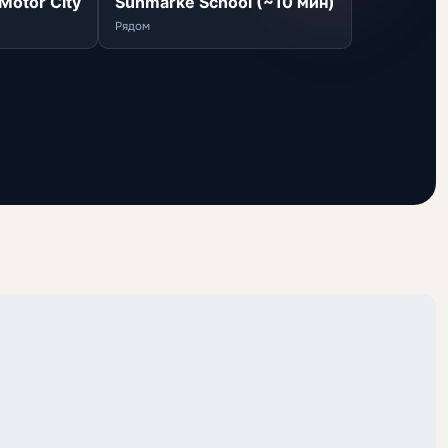
Motor City
Sunmarke School (~10 мин)
Рядом