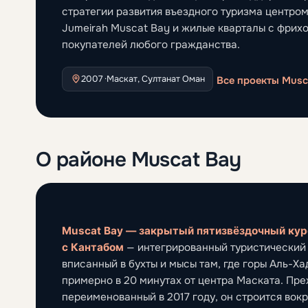
стратегии развития въездного туризма центро
Jumeirah Muscat Bay и жилые кварталы с фрих
покупателей любого гражданства.
2007 ·
Маскат, Султанат Оман
Все проекты Musc
О районе Muscat Bay
Muscat Bay — закрытый пятизвёздочный кур
с Кантабом
— интегрированный туристический к
вписанный в бухты и мысы там, где горы Аль-Х
примерно в 20 минутах от центра Маската. Пре
переименованный в 2017 году, он строится вок