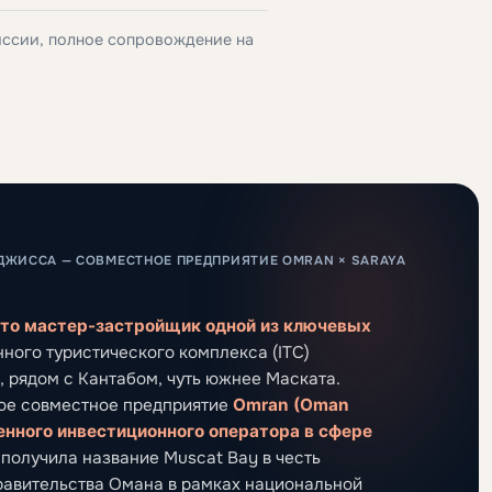
иссии, полное сопровождение на
ЖИССА — СОВМЕСТНОЕ ПРЕДПРИЯТИЕ OMRAN × SARAYA
 это мастер-застройщик одной из ключевых
нного туристического комплекса (ITC)
, рядом с Кантабом, чуть южнее Маската.
ное совместное предприятие
Omran (Oman
нного инвестиционного оператора в сфере
ду получила название Muscat Bay в честь
равительства Омана в рамках национальной