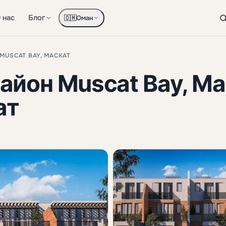
 нас
Блог
Оман
🇴🇲
MUSCAT BAY, МАСКАТ
район Muscat Bay, Ма
ат