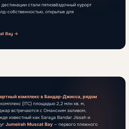
м дестинации стали пятизвёздочный курорт
олд-собственностью, открытые для
at Bay →
ортный комплекс в Бандар-Джисса, рядом
омплекс (ITC) площадью 2,2 млн кв. м,
аджар встречаются с Оманским заливом,
жде известный как Saraya Bandar Jissah и
руг
Jumeirah Muscat Bay
— первого пляжного