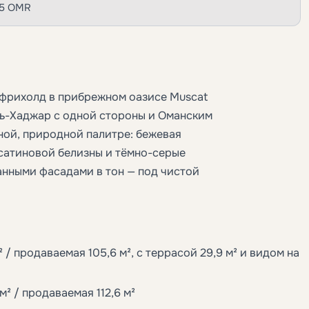
555 OMR
 фрихолд в прибрежном оазисе Muscat
ль-Хаджар с одной стороны и Оманским
ной, природной палитре: бежевая
 сатиновой белизны и тёмно-серые
нными фасадами в тон — под чистой
 / продаваемая 105,6 м², с террасой 29,9 м² и видом на
² / продаваемая 112,6 м²