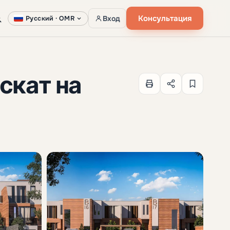
Консультация
Вход
Русский ·
OMR
скат на