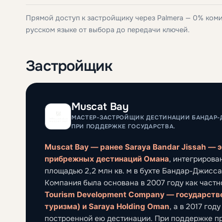
Прямой доступ к застройщику через Palmera — 0% ком
русском языке от выбора до передачи ключей.
Застройщик
Muscat Bay
МАСТЕР-ЗАСТРОЙЩИК ДЕСТИНАЦИИ БАНДАР-Д
ПРИ ПОДДЕРЖКЕ ГОСУДАРСТВА.
Muscat Bay — ранее Saraya Bandar Jissah —
прибрежных дестинаций Омана
, интегрирова
площадью 2,2 млн кв. м в бухте Бандар-Джисса
Компания была основана в 2007 году как част
Tourism Development Company — государстве
туризма) и Saraya Holding Oman
, а в 2017 го
построенной ею дестинации. При поддержке п