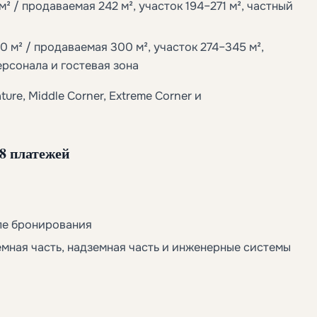
² / продаваемая 242 м², участок 194–271 м², частный
м² / продаваемая 300 м², участок 274–345 м²,
ерсонала и гостевая зона
re, Middle Corner, Extreme Corner и
8 платежей
сле бронирования
емная часть, надземная часть и инженерные системы