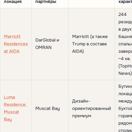
локация
партнёры
харак
244
резид
в двух
Marriott
Marriott (а также
башня
DarGlobal и
Residences
Trump в составе
спаль
OMRAN
at AIDA
AIDA)
завер
~4 кв.
(TopHo
News)
Бутик
локац
Luma
Дизайн-
межд
Residence,
Muscat Bay
ориентированный
бухто
Muscat
премиум
горам
Bay
рядом
столи