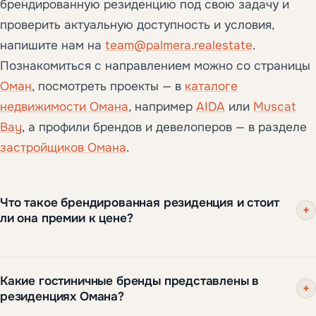
брендированную резиденцию под свою задачу и
проверить актуальную доступность и условия,
напишите нам на
team@palmera.realestate
.
Познакомиться с направлением можно со страницы
Оман
, посмотреть проекты — в
каталоге
недвижимости Омана
, например
AIDA
или
Muscat
Bay
, а профили брендов и девелоперов — в разделе
застройщиков Омана
.
Что такое брендированная резиденция и стоит
+
ли она премии к цене?
Брендированная резиденция — это жильё,
Какие гостиничные бренды представлены в
спроектированное, построенное и часто
+
резиденциях Омана?
управляемое в партнёрстве с известным