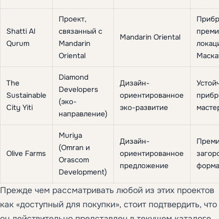
Проект,
Прибр
Shatti Al
связанный с
преми
Mandarin Oriental
Qurum
Mandarin
локац
Oriental
Маска
Diamond
The
Дизайн-
Устой
Developers
Sustainable
ориентированное
приб
(эко-
City Yiti
эко-развитие
масте
направление)
Muriya
Дизайн-
Преми
(Omran и
Olive Farms
ориентированное
загор
Orascom
предложение
форма
Development)
Прежде чем рассматривать любой из этих проектов
как «доступный для покупки», стоит подтвердить, что
он действительно представлен в текущем каталоге.