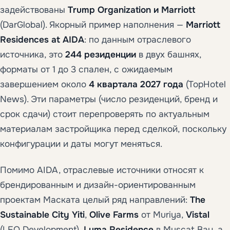
задействованы
Trump Organization и Marriott
(DarGlobal). Якорный пример наполнения —
Marriott
Residences at AIDA
: по данным отраслевого
источника, это
244 резиденции
в двух башнях,
форматы от 1 до 3 спален, с ожидаемым
завершением около
4 квартала 2027 года
(TopHotel
News). Эти параметры (число резиденций, бренд и
срок сдачи) стоит перепроверять по актуальным
материалам застройщика перед сделкой, поскольку
конфигурации и даты могут меняться.
Помимо AIDA, отраслевые источники относят к
брендированным и дизайн-ориентированным
проектам Маската целый ряд направлений:
The
Sustainable City Yiti
,
Olive Farms
от Muriya,
Vistal
(LEO Development),
Luma Residence
в Muscat Bay, а