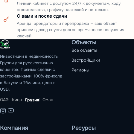
Личный кабинет с доступом 24/7 к документам, ходу
строительства, графику платежей и не только.
С вами и после сдачи
Аренда, арендаторы и перепродажа — ваш объект
приносит доход спустя долгое время после получения
ключей.
Объекты
Все объекты
Инвестиции в недвижимость
Застройщики
Грузии для русскоязычных
клиентов. Прямые сделки с
Регионы
застройщиками, 100% фрихолд
в Батуми и Тбилиси, цены в
USD.
ОАЭ
Кипр
Оман
Грузия
Компания
Ресурсы