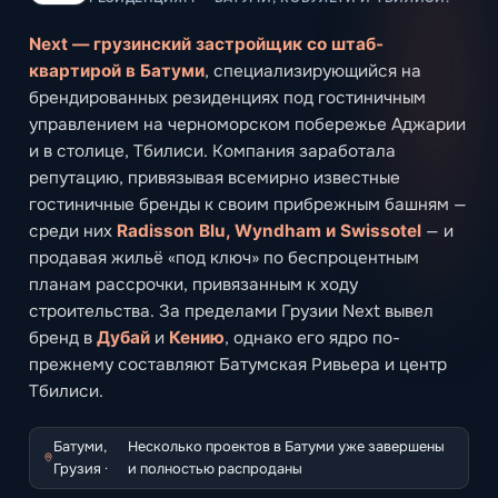
Next — грузинский застройщик со штаб-
квартирой в Батуми
, специализирующийся на
брендированных резиденциях под гостиничным
управлением на черноморском побережье Аджарии
и в столице, Тбилиси. Компания заработала
репутацию, привязывая всемирно известные
гостиничные бренды к своим прибрежным башням —
среди них
Radisson Blu, Wyndham и Swissotel
— и
продавая жильё «под ключ» по беспроцентным
планам рассрочки, привязанным к ходу
строительства. За пределами Грузии Next вывел
бренд в
Дубай
и
Кению
, однако его ядро по-
прежнему составляют Батумская Ривьера и центр
Тбилиси.
Батуми,
Несколько проектов в Батуми уже завершены
Грузия ·
и полностью распроданы