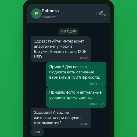
Palmera
P
печатает…
СЕГОДНЯ
Здравствуйте! Интересует
апартамент у моря в
Батуми, бюджет около 120K
USD.
09:42
Привет! Для вашего
бюджета есть отличные
варианты в 100% фрихолд.
09:43 ✓✓
Пришлю фото и актуальные
условия прямо сейчас.
09:43 ✓✓
Здорово! А вид на
жительство при покупке
оформляется?
09:45