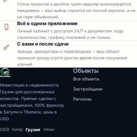
Сотни проектов и десятки тысяч квартир анализируются
ежедневно — ваш выбор строится на полной картине, а не
на паре объявлений.
Всё в одном приложении
Личный кабинет с доступом 24/7 к документам, ходу
строительства, графику платежей и не только.
С вами и после сдачи
Аренда, арендаторы и перепродажа — ваш объект
приносит доход спустя долгое время после получения
ключей.
Объекты
Все объекты
Инвестиции в недвижимость
Застройщики
Грузии для русскоязычных
клиентов. Прямые сделки с
Регионы
застройщиками, 100% фрихолд
в Батуми и Тбилиси, цены в
USD.
ОАЭ
Кипр
Оман
Грузия