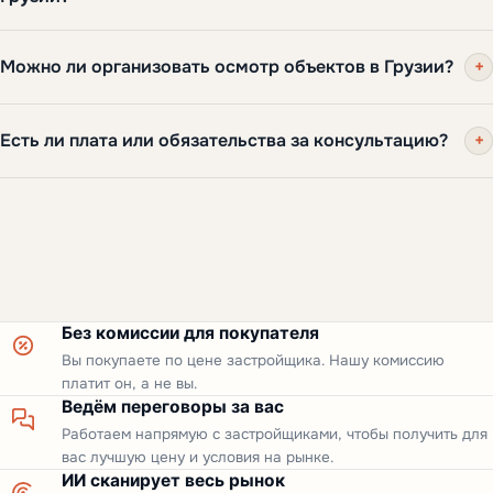
Да. Покупатель любой национальности может
Можно ли организовать осмотр объектов в Грузии?
+
приобрести апартамент или здание в полную freehold-
собственность на тех же правах, что и гражданин
Да. Мы организуем личные осмотры в Батуми и
Грузии — вид на жительство, гражданство или местная
Есть ли плата или обязательства за консультацию?
+
Тбилиси — наша команда встретит вас на площадке и
компания для этого не нужны, а право регистрируется
проведёт по проектам. Если вы за пределами региона,
в публичном реестре за один-два рабочих дня.
Нет. Консультация бесплатна и ни к чему не обязывает.
начнём с видеотура и онлайн-консультации.
Квалифицирующая покупка от USD 150 000 также
Наша комиссия выплачивается застройщиком, для вас
открывает продлеваемый вид на жительство.
цена равна прямой покупке.
Без комиссии для покупателя
Вы покупаете по цене застройщика. Нашу комиссию
платит он, а не вы.
Ведём переговоры за вас
Работаем напрямую с застройщиками, чтобы получить для
вас лучшую цену и условия на рынке.
ИИ сканирует весь рынок