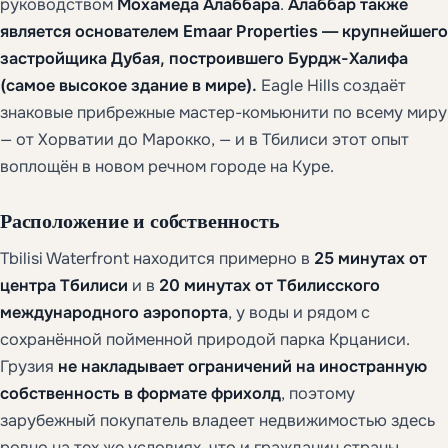
руководством
Мохамеда Алаббара
.
Алаббар также
является основателем Emaar Properties — крупнейшего
застройщика Дубая, построившего Бурдж-Халифа
(самое высокое здание в мире).
Eagle Hills создаёт
знаковые прибрежные мастер-комьюнити по всему миру
— от Хорватии до Марокко, — и в Тбилиси этот опыт
воплощён в новом речном городе на Куре.
Расположение и собственность
Tbilisi Waterfront находится примерно в
25 минутах от
центра Тбилиси
и в
20 минутах от Тбилисского
международного аэропорта
, у воды и рядом с
сохранённой пойменной природой парка Крцаниси.
Грузия
не накладывает ограничений на иностранную
собственность в формате фрихолд
, поэтому
зарубежный покупатель владеет недвижимостью здесь
ровно на тех же условиях, что и гражданин страны.