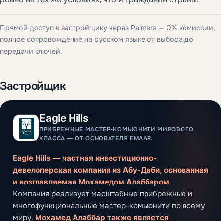
Прямой доступ к застройщику через Palmera — 0% комиссии,
полное сопровождение на русском языке от выбора до
передачи ключей.
Застройщик
Eagle Hills
ПРИБРЕЖНЫЕ МАСТЕР-КОМЬЮНИТИ МИРОВОГО
КЛАССА — ОТ ОСНОВАТЕЛЯ EMAAR.
Eagle Hills — частная инвестиционно-
девелоперская компания из Абу-Даби, основанная
и возглавляемая Мохамедом Алаббаром.
Компания реализует масштабные прибрежные и
многофункциональные мастер-комьюнити по всему
миру.
Мохамед Алаббар также является